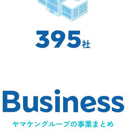
395
社
B
u
s
i
n
e
s
s
ヤマケングループの事業まとめ