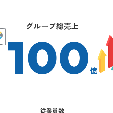
グループ総売上
100
億
従業員数