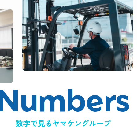
N
u
m
b
e
r
s
数字で見るヤマケングループ