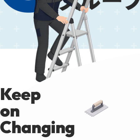
Keep
on
Changing