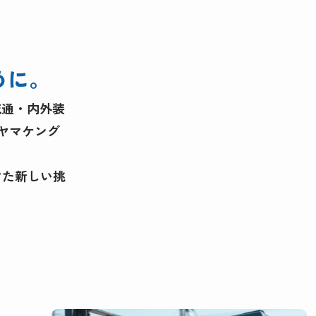
めに。
流通・内外装
ヤマケング
けた新しい挑