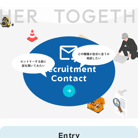
HER
TOGETH
Recruitment
Contact
Entry